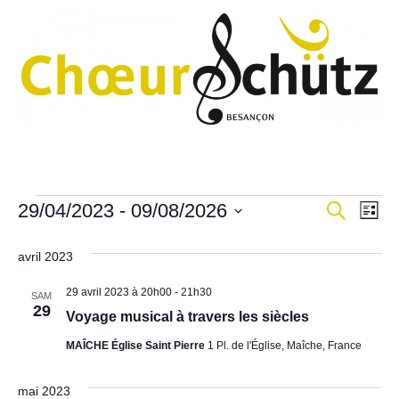
Aller
au
contenu
Évènements
R
N
29/04/2023
 - 
09/08/2026
R
L
e
e
i
a
S
c
s
é
h
avril 2023
c
v
t
e
l
e
h
r
i
29 avril 2023 à 20h00
-
21h30
SAM
e
c
29
e
Voyage musical à travers les siècles
g
c
h
e
t
r
a
MAÎCHE Église Saint Pierre
1 Pl. de l'Église, Maîche, France
i
c
t
o
mai 2023