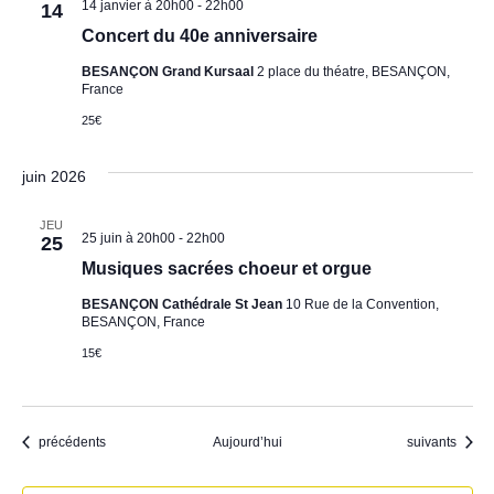
14 janvier à 20h00
-
22h00
14
Concert du 40e anniversaire
BESANÇON Grand Kursaal
2 place du théatre, BESANÇON,
France
25€
juin 2026
JEU
25 juin à 20h00
-
22h00
25
Musiques sacrées choeur et orgue
BESANÇON Cathédrale St Jean
10 Rue de la Convention,
BESANÇON, France
15€
Évènements
Évènements
précédents
Aujourd’hui
suivants