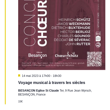
e
e
v
n
u
t
e
s
É
v
è
n
e
M
14 mai 2023 à 17h00
-
18h30
i
m
Voyage musical à travers les siècles
s
e
e
BESANÇON Eglise St Claude
Ter, 9 Rue Jean Wyrsch,
n
BESANÇON, France
n
a
v
15€
t
a
n