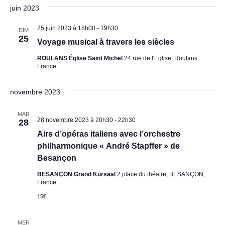
s
t
juin 2023
25 juin 2023 à 18h00
-
19h30
DIM
25
Voyage musical à travers les siècles
ROULANS Église Saint Michel
24 rue de l'Eglise, Roulans,
France
novembre 2023
MAR
28 novembre 2023 à 20h30
-
22h30
28
Airs d’opéras italiens avec l’orchestre
philharmonique « André Stapffer » de
Besançon
BESANÇON Grand Kursaal
2 place du théatre, BESANÇON,
France
15€
MER