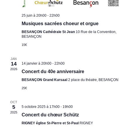
v
n
u
t
25 juin à 20h00
-
22h00
e
Musiques sacrées choeur et orgue
s
BESANÇON Cathédrale St Jean
10 Rue de la Convention,
BESANÇON
É
15€
v
è
JAN
14
14 janvier à 20h00
-
22h00
n
2026
Concert du 40e anniversaire
e
BESANÇON Grand Kursaal
2 place du théatre, BESANÇON
m
25€
e
OCT
n
5
5 octobre 2025 à 17h00
-
19h00
t
2025
Concert du chœur Schütz
s
RIGNEY église St-Pierre et St-Paul
RIGNEY