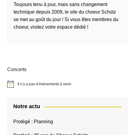
Toujours tenu à jour, mais sans changement
technique depuis 2009, le site du choeur Schütz
se met au goût du jour ! Si vous êtes membres du
choeur, visitez votre espace dédié !
Concerts
Il n’y a pas d’évènements à venir.
N
o
t
i
c
Notre actu
e
Protégé : Planning