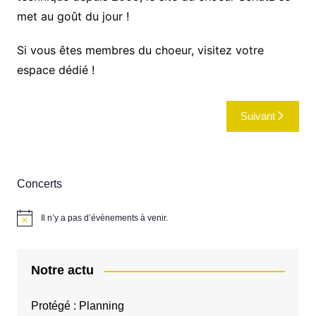
met au goût du jour !
Si vous êtes membres du choeur, visitez votre
espace dédié !
Navigation
Suivant
de
l’article
Concerts
Il n’y a pas d’évènements à venir.
N
o
t
i
c
Notre actu
e
Protégé : Planning