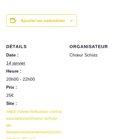
Ajouter au calendrier
DÉTAILS
ORGANISATEUR
Date :
Chœur Schütz
14 janvier
Heure :
20h00 - 22h00
Prix :
25€
Site :
https://www.helloasso.com/a
ssociations/choeur-schutz-
de-
besancon/evenements/conc
ert-des-40-ans