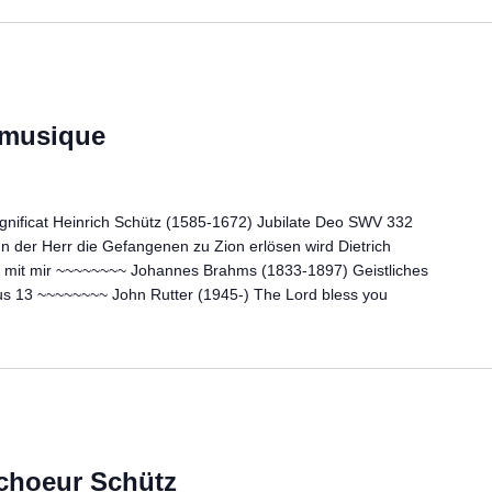
 musique
gnificat Heinrich Schütz (1585-1672) Jubilate Deo SWV 332
er Herr die Gefangenen zu Zion erlösen wird Dietrich
t mit mir ~~~~~~~~ Johannes Brahms (1833-1897) Geistliches
s 13 ~~~~~~~~ John Rutter (1945-) The Lord bless you
choeur Schütz