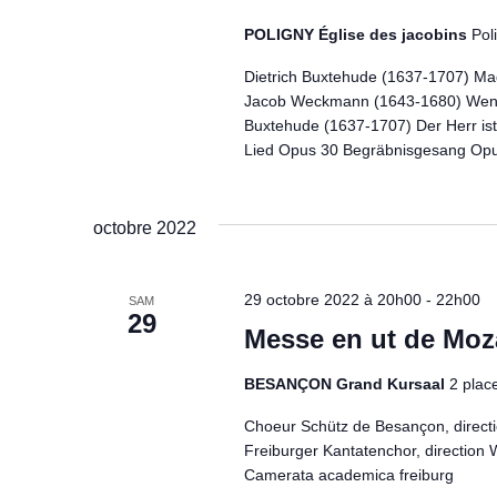
POLIGNY Église des jacobins
Pol
Dietrich Buxtehude (1637-1707) Ma
Jacob Weckmann (1643-1680) Wenn d
Buxtehude (1637-1707) Der Herr is
Lied Opus 30 Begräbnisgesang Opu
octobre 2022
29 octobre 2022 à 20h00
-
22h00
SAM
29
Messe en ut de Moz
BESANÇON Grand Kursaal
2 plac
Choeur Schütz de Besançon, directi
Freiburger Kantatenchor, direction 
Camerata academica freiburg