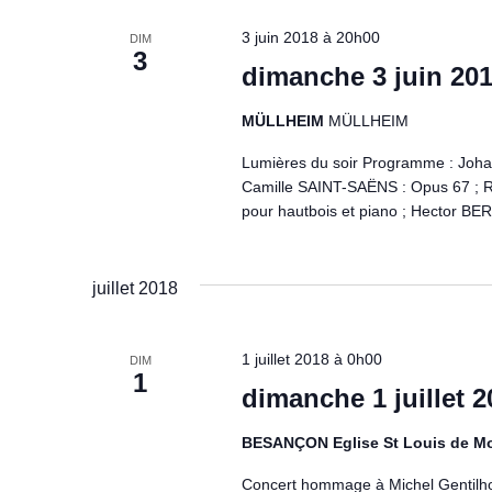
e
c
-
c
3 juin 2018 à 20h00
DIM
c
t
3
h
dimanche 3 juin 20
l
i
é
e
o
MÜLLHEIM
MÜLLHEIM
.
n
e
R
n
Lumières du soir Programme : Joha
e
e
Camille SAINT-SAËNS : Opus 67 ; 
t
c
pour hautbois et piano ; Hector BER
z
n
h
u
e
n
a
r
juillet 2018
e
v
c
d
h
a
i
1 juillet 2018 à 0h00
DIM
e
t
1
dimanche 1 juillet 2
r
e
g
É
.
a
BESANÇON Eglise St Louis de M
v
è
Concert hommage à Michel Gentilh