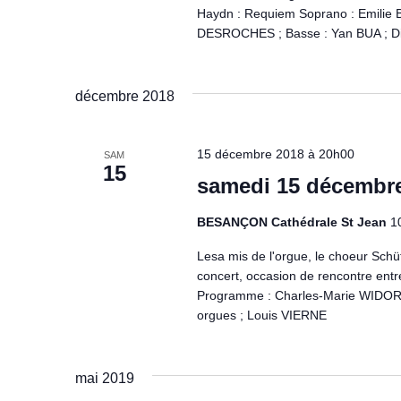
t
n
Haydn : Requiem Soprano : Emilie 
i
e
DESROCHES ; Basse : Yan BUA ; Di
m
o
e
n
n
décembre 2018
t
d
s
15 décembre 2018 à 20h00
p
SAM
e
15
a
samedi 15 décembr
v
r
m
BESANÇON Cathédrale St Jean
1
u
o
Lesa mis de l'orgue, le choeur Schü
e
t
concert, occasion de rencontre entre 
-
Programme : Charles-Marie WIDOR :
s
c
orgues ; Louis VIERNE
l
É
é
v
.
mai 2019