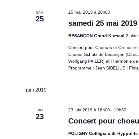
è
n
25 mai 2019 à 20h00
SAM
25
samedi 25 mai 2019
e
m
BESANÇON Grand Kursaal
2 plac
e
Concert pour Choeurs et Orchestre 
Choeur Schütz de Besançon (Directi
n
Wolfgang FAILER) et l'Harmonie de
Programme : Jean SIBELIUS : Finla
t
s
juin 2019
23 juin 2019 à 18h00
-
19h30
DIM
23
Concert pour choeu
POLIGNY Collégiale St-Hyppolite