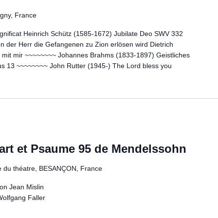
igny, France
gnificat Heinrich Schütz (1585-1672) Jubilate Deo SWV 332
er Herr die Gefangenen zu Zion erlösen wird Dietrich
t mit mir ~~~~~~~~ Johannes Brahms (1833-1897) Geistliches
s 13 ~~~~~~~~ John Rutter (1945-) The Lord bless you
art et Psaume 95 de Mendelssohn
e du théatre, BESANÇON, France
on Jean Mislin
Wolfgang Faller