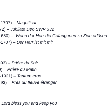
7-1707) –
Magnificat
672) –
Jubilate Deo SWV 332
1680) –
Wenn der Herr die Gefangenen zu Zion erlösen 
7-1707) –
Der Herr ist mit mir
893) –
Prière du Soir
9) –
Prière du Matin
-1921) –
Tantum ergo
893) –
Près du fleuve étranger
 Lord bless you and keep you