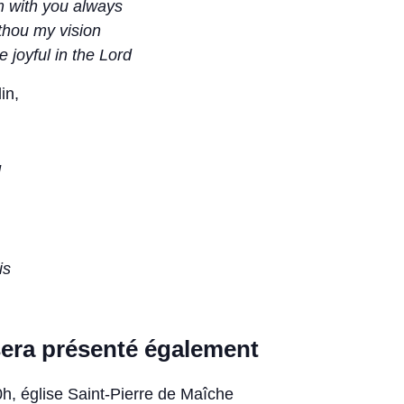
m with you always
thou my vision
e joyful in the Lord
in,
d
is
ra présenté également
h, église Saint-Pierre de Maîche