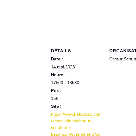
DÉTAILS
ORGANISA
Date :
Chœur Schüt
14 mai 2023
Heure :
17h00 - 18h30
Prix :
15€
Site :
https://www.helloasso.com
/associations/choeur-
schutz-de-
besancon/evenements/co