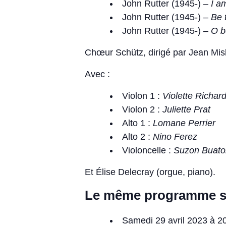
John Rutter (1945-) –
I a
John Rutter (1945-) –
Be 
John Rutter (1945-) –
O b
Chœur Schütz, dirigé par Jean Misl
Avec :
Violon 1 :
Violette Richar
Violon 2 :
Juliette Prat
Alto 1 :
Lomane Perrier
Alto 2 :
Nino Ferez
Violoncelle :
Suzon Buato
Et Élise Delecray (orgue, piano).
Le même programme se
Samedi 29 avril 2023 à 20