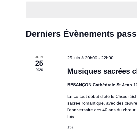
e
m
é
o
l
r
t
e
c
-
c
c
Derniers Évènements pas
t
h
l
i
é
e
o
.
n
JUIN
e
25 juin à 20h00
-
22h00
R
n
25
e
e
t
Musiques sacrées c
2026
c
z
n
h
u
BESANÇON Cathédrale St Jean
1
e
n
a
En ce tout début d'été le Chœur Sc
r
e
sacrée romantique, avec des œuvres
v
c
d
l’anniversaire des 40 ans du chœu
h
a
i
fois
e
t
r
e
g
15€
É
.