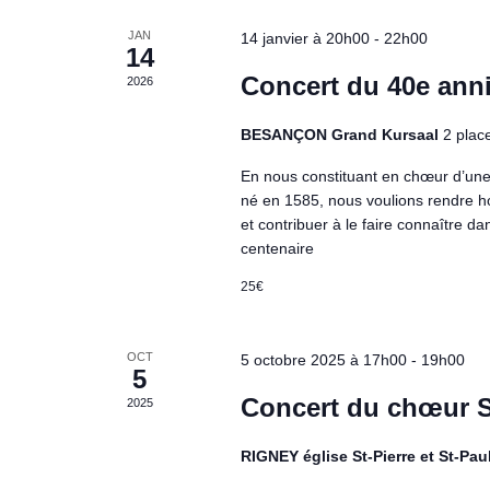
a
v
JAN
14 janvier à 20h00
-
22h00
è
t
14
n
Concert du 40e anni
2026
i
e
m
o
BESANÇON Grand Kursaal
2 plac
e
n
n
En nous constituant en chœur d’une
t
né en 1585, nous voulions rendre 
d
s
et contribuer à le faire connaître d
centenaire
p
e
a
25€
v
r
m
u
o
OCT
5 octobre 2025 à 17h00
-
19h00
5
e
t
Concert du chœur 
2025
-
s
c
RIGNEY église St-Pierre et St-Pau
l
É
é